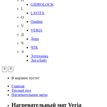
G
GIDROLOCK
L
LAVITA
O
Onnline
V
VERIA
Д
Деви
Ч
ЧТК
Э
Элтехника
ЭргоЛайт
0
0
В корзине пусто!
Главная
Теплый пол
Нагревательные маты
Нагревательный мат Veria