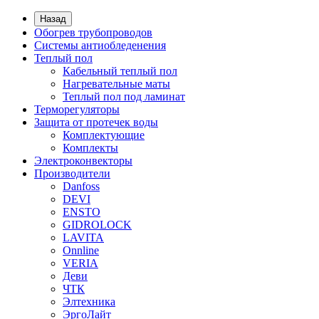
Назад
Обогрев трубопроводов
Системы антиобледенения
Теплый пол
Кабельный теплый пол
Нагревательные маты
Теплый пол под ламинат
Терморегуляторы
Защита от протечек воды
Комплектующие
Комплекты
Электроконвекторы
Производители
Danfoss
DEVI
ENSTO
GIDROLOCK
LAVITA
Onnline
VERIA
Деви
ЧТК
Элтехника
ЭргоЛайт