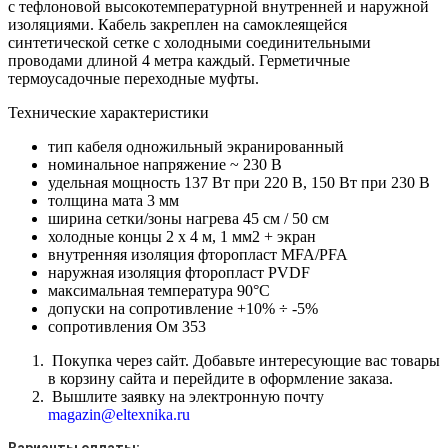
с тефлоновой высокотемпературной внутренней и наружной
изоляциями. Кабель закреплен на самоклеящейся
синтетической сетке с холодными соединительными
проводами длиной 4 метра каждый. Герметичные
термоусадочные переходные муфты.
Технические характеристики
тип кабеля одножильный экранированный
номинальное напряжение ~ 230 В
удельная мощность 137 Вт при 220 В, 150 Вт при 230 В
толщина мата 3 мм
ширина сетки/зоны нагрева 45 см / 50 см
холодные концы 2 х 4 м, 1 мм2 + экран
внутренняя изоляция фторопласт MFA/PFA
наружная изоляция фторопласт PVDF
максимальная температура 90°C
допуски на сопротивление +10% ÷ -5%
сопротивления Ом 353
Покупка через сайт. Добавьте интересующие вас товары
в корзину сайта и перейдите в оформление заказа.
Вышлите заявку на электронную почту
magazin@eltexnika.ru