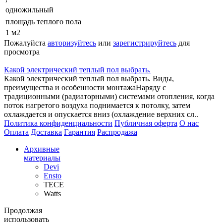
одножильный
площадь теплого пола
1 м2
Пожалуйста
авторизуйтесь
или
зарегистрируйтесь
для
просмотра
Какой электрический теплый пол выбрать.
Какой электрический теплый пол выбрать. Виды,
преимущества и особенности монтажаНаряду с
традиционными (радиаторными) системами отопления, когда
поток нагретого воздуха поднимается к потолку, затем
охлаждается и опускается вниз (охлаждение верхних сл..
Политика конфиденциальности
Публичная оферта
О нас
Оплата
Доставка
Гарантия
Распродажа
Архивные
материалы
Devi
Ensto
TECE
Watts
Продолжая
использовать