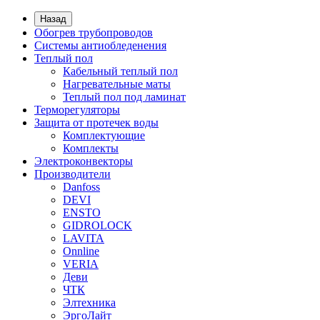
Назад
Обогрев трубопроводов
Системы антиобледенения
Теплый пол
Кабельный теплый пол
Нагревательные маты
Теплый пол под ламинат
Терморегуляторы
Защита от протечек воды
Комплектующие
Комплекты
Электроконвекторы
Производители
Danfoss
DEVI
ENSTO
GIDROLOCK
LAVITA
Onnline
VERIA
Деви
ЧТК
Элтехника
ЭргоЛайт