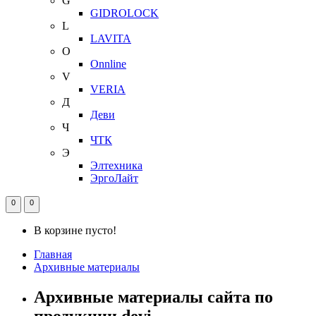
G
GIDROLOCK
L
LAVITA
O
Onnline
V
VERIA
Д
Деви
Ч
ЧТК
Э
Элтехника
ЭргоЛайт
0
0
В корзине пусто!
Главная
Архивные материалы
Архивные материалы сайта по
продукции devi