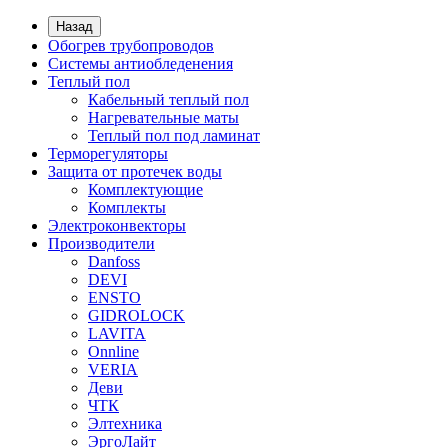
Назад
Обогрев трубопроводов
Системы антиобледенения
Теплый пол
Кабельный теплый пол
Нагревательные маты
Теплый пол под ламинат
Терморегуляторы
Защита от протечек воды
Комплектующие
Комплекты
Электроконвекторы
Производители
Danfoss
DEVI
ENSTO
GIDROLOCK
LAVITA
Onnline
VERIA
Деви
ЧТК
Элтехника
ЭргоЛайт