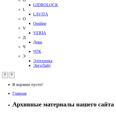
G
GIDROLOCK
L
LAVITA
O
Onnline
V
VERIA
Д
Деви
Ч
ЧТК
Э
Элтехника
ЭргоЛайт
0
0
В корзине пусто!
Главная
Архивные материалы нашего сайта