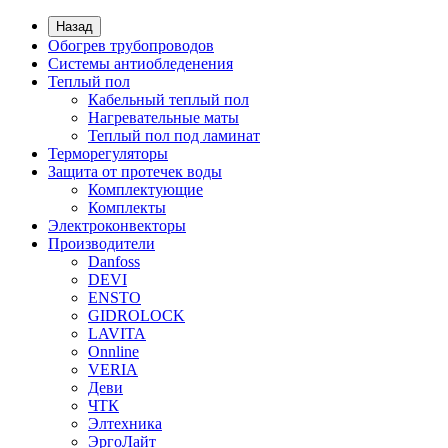
Назад
Обогрев трубопроводов
Системы антиобледенения
Теплый пол
Кабельный теплый пол
Нагревательные маты
Теплый пол под ламинат
Терморегуляторы
Защита от протечек воды
Комплектующие
Комплекты
Электроконвекторы
Производители
Danfoss
DEVI
ENSTO
GIDROLOCK
LAVITA
Onnline
VERIA
Деви
ЧТК
Элтехника
ЭргоЛайт