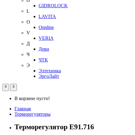
G
GIDROLOCK
L
LAVITA
O
Onnline
V
VERIA
Д
Деви
Ч
ЧТК
Э
Элтехника
ЭргоЛайт
0
0
В корзине пусто!
Главная
Терморегуляторы
Терморегулятор Е91.716