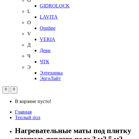
G
GIDROLOCK
L
LAVITA
O
Onnline
V
VERIA
Д
Деви
Ч
ЧТК
Э
Элтехника
ЭргоЛайт
0
0
В корзине пусто!
Главная
Теплый пол
Нагревательные маты под плитку
площадь теплого пола 3 м2 5 м2