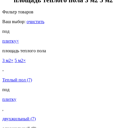
Фильтр товаров
Ваш выбор:
очистить
под
плитку
×
площадь теплого пола
3 м2
×
5 м2
×
-
Теплый пол
(7)
под
плитку
,
двухжильный
(7)