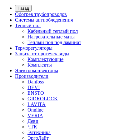
Назад
Обогрев трубопроводов
Системы антиобледенения
Теплый пол
Кабельный теплый пол
Нагревательные маты
Теплый пол под ламинат
Терморегуляторы
Защита от протечек воды
Комплектующие
Комплекты
Электроконвекторы
Производители
Danfoss
DEVI
ENSTO
GIDROLOCK
LAVITA
Onnline
VERIA
Деви
ЧТК
Элтехника
ЭргоЛайт