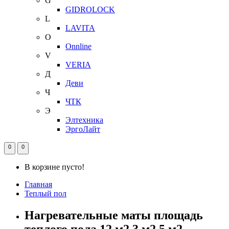
G
GIDROLOCK
L
LAVITA
O
Onnline
V
VERIA
Д
Деви
Ч
ЧТК
Э
Элтехника
ЭргоЛайт
0
0
В корзине пусто!
Главная
Теплый пол
Нагревательные маты площадь
теплого пола 12 м2 3 м2 5 м2