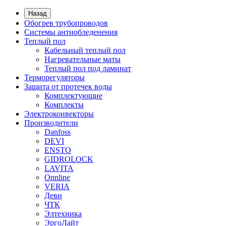
Назад
Обогрев трубопроводов
Системы антиобледенения
Теплый пол
Кабельный теплый пол
Нагревательные маты
Теплый пол под ламинат
Терморегуляторы
Защита от протечек воды
Комплектующие
Комплекты
Электроконвекторы
Производители
Danfoss
DEVI
ENSTO
GIDROLOCK
LAVITA
Onnline
VERIA
Деви
ЧТК
Элтехника
ЭргоЛайт