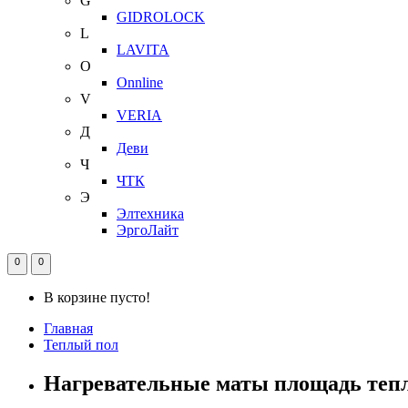
G
GIDROLOCK
L
LAVITA
O
Onnline
V
VERIA
Д
Деви
Ч
ЧТК
Э
Элтехника
ЭргоЛайт
0
0
В корзине пусто!
Главная
Теплый пол
Нагревательные маты площадь тепло