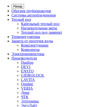
Назад
Обогрев трубопроводов
Системы антиобледенения
Теплый пол
Кабельный теплый пол
Нагревательные маты
Теплый пол под ламинат
Терморегуляторы
Защита от протечек воды
Комплектующие
Комплекты
Электроконвекторы
Производители
Danfoss
DEVI
ENSTO
GIDROLOCK
LAVITA
Onnline
VERIA
Деви
ЧТК
Элтехника
ЭргоЛайт