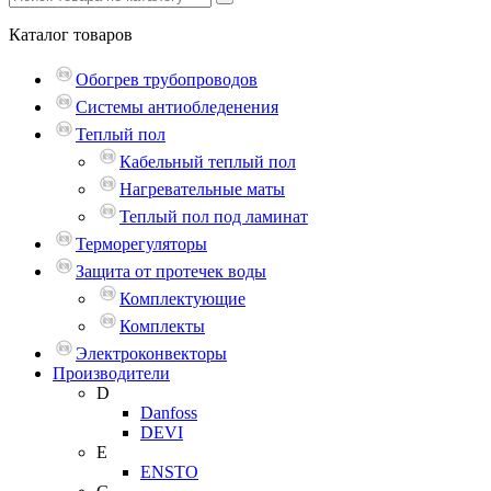
Каталог
товаров
Обогрев трубопроводов
Системы антиобледенения
Теплый пол
Кабельный теплый пол
Нагревательные маты
Теплый пол под ламинат
Терморегуляторы
Защита от протечек воды
Комплектующие
Комплекты
Электроконвекторы
Производители
D
Danfoss
DEVI
E
ENSTO