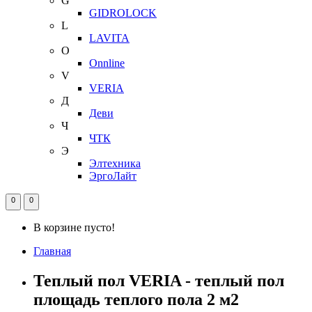
G
GIDROLOCK
L
LAVITA
O
Onnline
V
VERIA
Д
Деви
Ч
ЧТК
Э
Элтехника
ЭргоЛайт
0
0
В корзине пусто!
Главная
Теплый пол VERIA - теплый пол
площадь теплого пола 2 м2