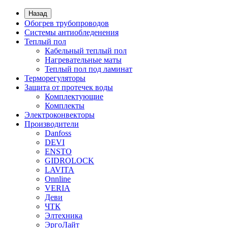
Назад
Обогрев трубопроводов
Системы антиобледенения
Теплый пол
Кабельный теплый пол
Нагревательные маты
Теплый пол под ламинат
Терморегуляторы
Защита от протечек воды
Комплектующие
Комплекты
Электроконвекторы
Производители
Danfoss
DEVI
ENSTO
GIDROLOCK
LAVITA
Onnline
VERIA
Деви
ЧТК
Элтехника
ЭргоЛайт