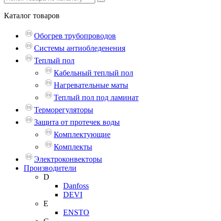
Каталог
товаров
Обогрев трубопроводов
Системы антиобледенения
Теплый пол
Кабельный теплый пол
Нагревательные маты
Теплый пол под ламинат
Терморегуляторы
Защита от протечек воды
Комплектующие
Комплекты
Электроконвекторы
Производители
D
Danfoss
DEVI
E
ENSTO