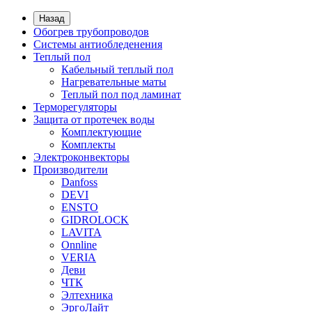
Назад
Обогрев трубопроводов
Системы антиобледенения
Теплый пол
Кабельный теплый пол
Нагревательные маты
Теплый пол под ламинат
Терморегуляторы
Защита от протечек воды
Комплектующие
Комплекты
Электроконвекторы
Производители
Danfoss
DEVI
ENSTO
GIDROLOCK
LAVITA
Onnline
VERIA
Деви
ЧТК
Элтехника
ЭргоЛайт