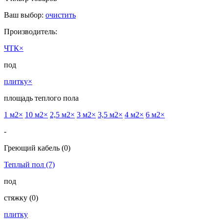
Ваш выбор:
очистить
Производитель:
ЧТК
×
под
плитку
×
площадь теплого пола
1 м2
×
10 м2
×
2,5 м2
×
3 м2
×
3,5 м2
×
4 м2
×
6 м2
×
-
Греющий кабель
(0)
Теплый пол
(7)
под
cтяжку
(0)
плитку