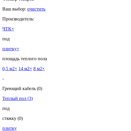
Ваш выбор:
очистить
Производитель:
ЧТК
×
под
плитку
×
площадь теплого пола
0,5 м2
×
14 м2
×
8 м2
×
-
Греющий кабель
(0)
Теплый пол
(3)
под
cтяжку
(0)
плитку