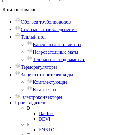
Каталог
товаров
Обогрев трубопроводов
Системы антиобледенения
Теплый пол
Кабельный теплый пол
Нагревательные маты
Теплый пол под ламинат
Терморегуляторы
Защита от протечек воды
Комплектующие
Комплекты
Электроконвекторы
Производители
D
Danfoss
DEVI
E
ENSTO