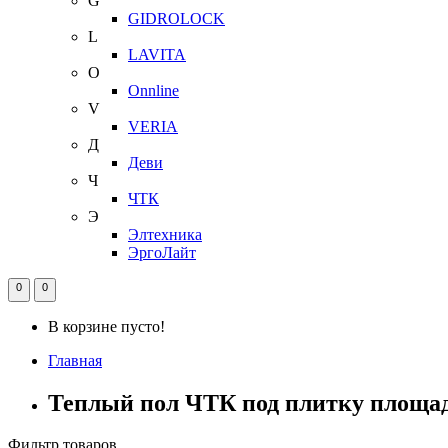
G
GIDROLOCK
L
LAVITA
O
Onnline
V
VERIA
Д
Деви
Ч
ЧТК
Э
Элтехника
ЭргоЛайт
0
0
В корзине пусто!
Главная
Теплый пол ЧТК под плитку площадь 
Фильтр товаров