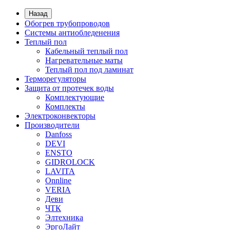
Назад
Обогрев трубопроводов
Системы антиобледенения
Теплый пол
Кабельный теплый пол
Нагревательные маты
Теплый пол под ламинат
Терморегуляторы
Защита от протечек воды
Комплектующие
Комплекты
Электроконвекторы
Производители
Danfoss
DEVI
ENSTO
GIDROLOCK
LAVITA
Onnline
VERIA
Деви
ЧТК
Элтехника
ЭргоЛайт