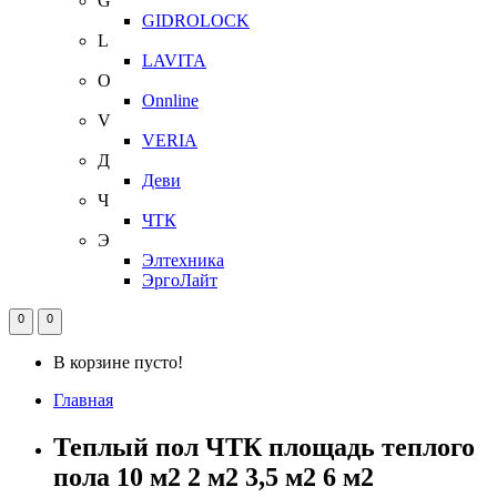
G
GIDROLOCK
L
LAVITA
O
Onnline
V
VERIA
Д
Деви
Ч
ЧТК
Э
Элтехника
ЭргоЛайт
0
0
В корзине пусто!
Главная
Теплый пол ЧТК площадь теплого
пола 10 м2 2 м2 3,5 м2 6 м2