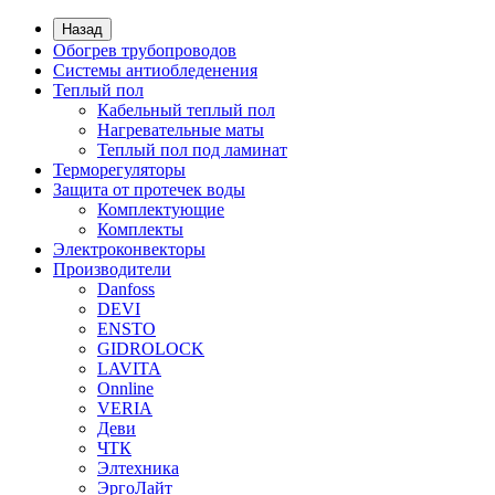
Назад
Обогрев трубопроводов
Системы антиобледенения
Теплый пол
Кабельный теплый пол
Нагревательные маты
Теплый пол под ламинат
Терморегуляторы
Защита от протечек воды
Комплектующие
Комплекты
Электроконвекторы
Производители
Danfoss
DEVI
ENSTO
GIDROLOCK
LAVITA
Onnline
VERIA
Деви
ЧТК
Элтехника
ЭргоЛайт