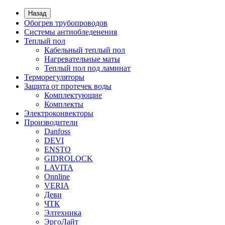
Назад
Обогрев трубопроводов
Системы антиобледенения
Теплый пол
Кабельный теплый пол
Нагревательные маты
Теплый пол под ламинат
Терморегуляторы
Защита от протечек воды
Комплектующие
Комплекты
Электроконвекторы
Производители
Danfoss
DEVI
ENSTO
GIDROLOCK
LAVITA
Onnline
VERIA
Деви
ЧТК
Элтехника
ЭргоЛайт