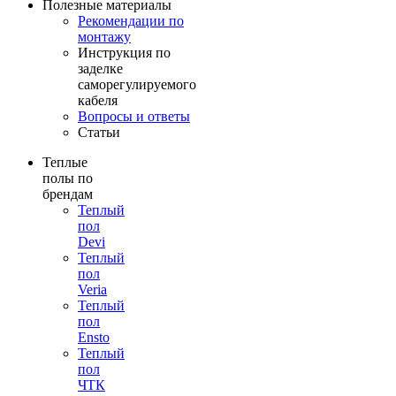
Полезные материалы
Рекомендации по
монтажу
Инструкция по
заделке
саморегулируемого
кабеля
Вопросы и ответы
Статьи
Теплые
полы по
брендам
Теплый
пол
Devi
Теплый
пол
Veria
Теплый
пол
Ensto
Теплый
пол
ЧТК