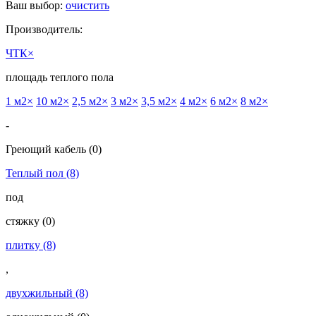
Ваш выбор:
очистить
Производитель:
ЧТК
×
площадь теплого пола
1 м2
×
10 м2
×
2,5 м2
×
3 м2
×
3,5 м2
×
4 м2
×
6 м2
×
8 м2
×
-
Греющий кабель
(0)
Теплый пол
(8)
под
cтяжку
(0)
плитку
(8)
,
двухжильный
(8)