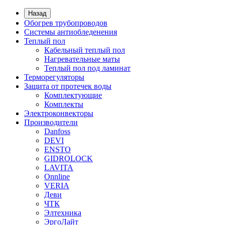
Назад
Обогрев трубопроводов
Системы антиобледенения
Теплый пол
Кабельный теплый пол
Нагревательные маты
Теплый пол под ламинат
Терморегуляторы
Защита от протечек воды
Комплектующие
Комплекты
Электроконвекторы
Производители
Danfoss
DEVI
ENSTO
GIDROLOCK
LAVITA
Onnline
VERIA
Деви
ЧТК
Элтехника
ЭргоЛайт