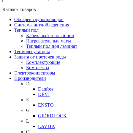
Каталог
товаров
Обогрев трубопроводов
Системы антиобледенения
Теплый пол
Кабельный теплый пол
Нагревательные маты
Теплый пол под ламинат
Терморегуляторы
Защита от протечек воды
Комплектующие
Комплекты
Электроконвекторы
Производители
D
Danfoss
DEVI
E
ENSTO
G
GIDROLOCK
L
LAVITA
O