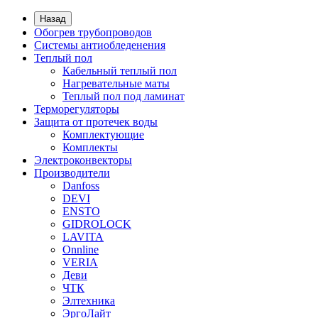
Назад
Обогрев трубопроводов
Системы антиобледенения
Теплый пол
Кабельный теплый пол
Нагревательные маты
Теплый пол под ламинат
Терморегуляторы
Защита от протечек воды
Комплектующие
Комплекты
Электроконвекторы
Производители
Danfoss
DEVI
ENSTO
GIDROLOCK
LAVITA
Onnline
VERIA
Деви
ЧТК
Элтехника
ЭргоЛайт