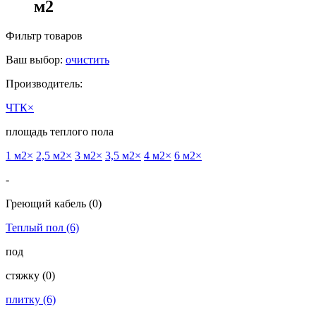
м2
Фильтр товаров
Ваш выбор:
очистить
Производитель:
ЧТК
×
площадь теплого пола
1 м2
×
2,5 м2
×
3 м2
×
3,5 м2
×
4 м2
×
6 м2
×
-
Греющий кабель
(0)
Теплый пол
(6)
под
cтяжку
(0)
плитку
(6)