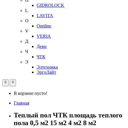
G
GIDROLOCK
L
LAVITA
O
Onnline
V
VERIA
Д
Деви
Ч
ЧТК
Э
Элтехника
ЭргоЛайт
0
0
В корзине пусто!
Главная
Теплый пол ЧТК площадь теплого
пола 0,5 м2 15 м2 4 м2 8 м2