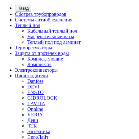
Назад
Обогрев трубопроводов
Системы антиобледенения
Теплый пол
Кабельный теплый пол
Нагревательные маты
Теплый пол под ламинат
Терморегуляторы
Защита от протечек воды
Комплектующие
Комплекты
Электроконвекторы
Производители
Danfoss
DEVI
ENSTO
GIDROLOCK
LAVITA
Onnline
VERIA
Деви
ЧТК
Элтехника
ЭргоЛайт