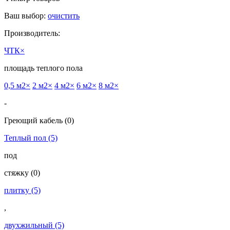
Ваш выбор:
очистить
Производитель:
ЧТК
×
площадь теплого пола
0,5 м2
×
2 м2
×
4 м2
×
6 м2
×
8 м2
×
-
Греющий кабель
(0)
Теплый пол
(5)
под
cтяжку
(0)
плитку
(5)
,
двухжильный
(5)