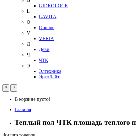
G
GIDROLOCK
L
LAVITA
O
Onnline
V
VERIA
Д
Деви
Ч
ЧТК
Э
Элтехника
ЭргоЛайт
0
0
В корзине пусто!
Главная
Теплый пол ЧТК площадь теплого пол
Фильтр товаров