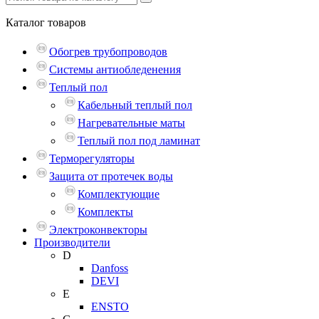
Каталог
товаров
Обогрев трубопроводов
Системы антиобледенения
Теплый пол
Кабельный теплый пол
Нагревательные маты
Теплый пол под ламинат
Терморегуляторы
Защита от протечек воды
Комплектующие
Комплекты
Электроконвекторы
Производители
D
Danfoss
DEVI
E
ENSTO