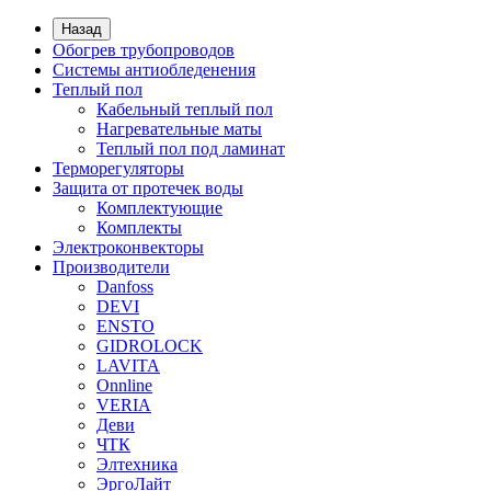
Назад
Обогрев трубопроводов
Системы антиобледенения
Теплый пол
Кабельный теплый пол
Нагревательные маты
Теплый пол под ламинат
Терморегуляторы
Защита от протечек воды
Комплектующие
Комплекты
Электроконвекторы
Производители
Danfoss
DEVI
ENSTO
GIDROLOCK
LAVITA
Onnline
VERIA
Деви
ЧТК
Элтехника
ЭргоЛайт