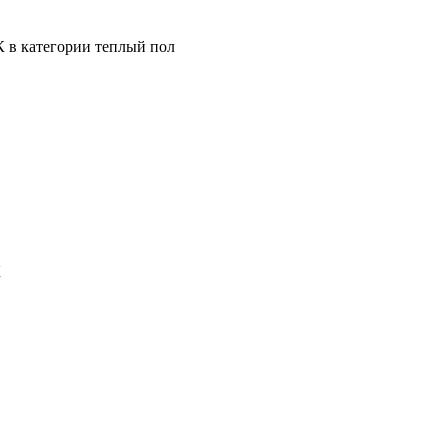
К в категории теплый пол
К