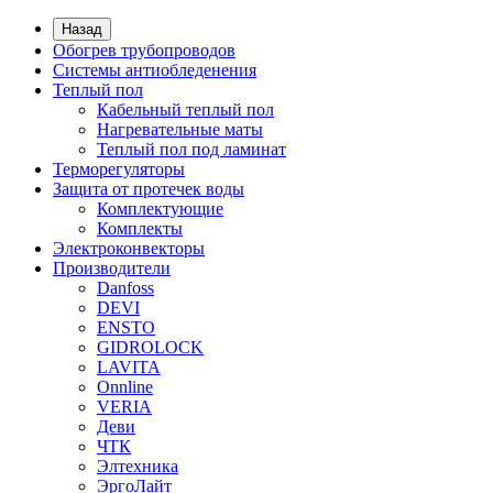
Назад
Обогрев трубопроводов
Системы антиобледенения
Теплый пол
Кабельный теплый пол
Нагревательные маты
Теплый пол под ламинат
Терморегуляторы
Защита от протечек воды
Комплектующие
Комплекты
Электроконвекторы
Производители
Danfoss
DEVI
ENSTO
GIDROLOCK
LAVITA
Onnline
VERIA
Деви
ЧТК
Элтехника
ЭргоЛайт