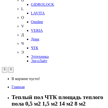
G
GIDROLOCK
L
LAVITA
O
Onnline
V
VERIA
Д
Деви
Ч
ЧТК
Э
Элтехника
ЭргоЛайт
0
0
В корзине пусто!
Главная
Теплый пол ЧТК площадь теплого
пола 0,5 м2 1,5 м2 14 м2 8 м2