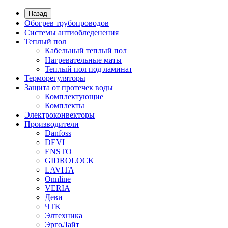
Назад
Обогрев трубопроводов
Системы антиобледенения
Теплый пол
Кабельный теплый пол
Нагревательные маты
Теплый пол под ламинат
Терморегуляторы
Защита от протечек воды
Комплектующие
Комплекты
Электроконвекторы
Производители
Danfoss
DEVI
ENSTO
GIDROLOCK
LAVITA
Onnline
VERIA
Деви
ЧТК
Элтехника
ЭргоЛайт