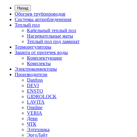
Назад
Обогрев трубопроводов
Системы антиобледенения
Теплый пол
Кабельный теплый пол
Нагревательные маты
Теплый пол под ламинат
Терморегуляторы
Защита от протечек воды
Комплектующие
Комплекты
Электроконвекторы
Производители
Danfoss
DEVI
ENSTO
GIDROLOCK
LAVITA
Onnline
VERIA
Деви
ЧТК
Элтехника
ЭргоЛайт