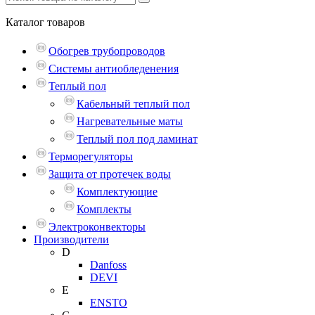
Каталог
товаров
Обогрев трубопроводов
Системы антиобледенения
Теплый пол
Кабельный теплый пол
Нагревательные маты
Теплый пол под ламинат
Терморегуляторы
Защита от протечек воды
Комплектующие
Комплекты
Электроконвекторы
Производители
D
Danfoss
DEVI
E
ENSTO