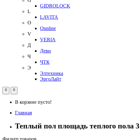
G
GIDROLOCK
L
LAVITA
O
Onnline
V
VERIA
Д
Деви
Ч
ЧТК
Э
Элтехника
ЭргоЛайт
0
0
В корзине пусто!
Главная
Теплый пол площадь теплого пола 3
Фильтр товаров