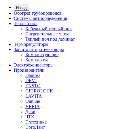
Назад
Обогрев трубопроводов
Системы антиобледенения
Теплый пол
Кабельный теплый пол
Нагревательные маты
Теплый пол под ламинат
Терморегуляторы
Защита от протечек воды
Комплектующие
Комплекты
Электроконвекторы
Производители
Danfoss
DEVI
ENSTO
GIDROLOCK
LAVITA
Onnline
VERIA
Деви
ЧТК
Элтехника
ЭргоЛайт