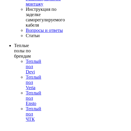
монтажу
Инструкция по
заделке
саморегулируемого
кабеля
Вопросы и ответы
Статьи
Теплые
полы по
брендам
Теплый
пол
Devi
Теплый
пол
Veria
Теплый
пол
Ensto
Теплый
пол
ЧТК