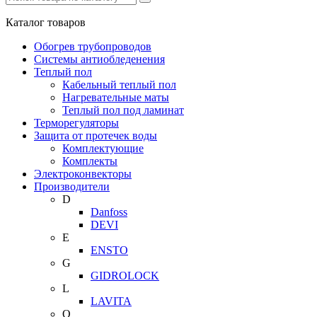
Каталог
товаров
Обогрев трубопроводов
Системы антиобледенения
Теплый пол
Кабельный теплый пол
Нагревательные маты
Теплый пол под ламинат
Терморегуляторы
Защита от протечек воды
Комплектующие
Комплекты
Электроконвекторы
Производители
D
Danfoss
DEVI
E
ENSTO
G
GIDROLOCK
L
LAVITA
O