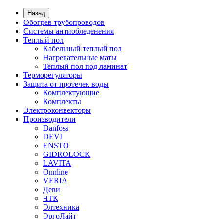
Назад
Обогрев трубопроводов
Системы антиобледенения
Теплый пол
Кабельный теплый пол
Нагревательные маты
Теплый пол под ламинат
Терморегуляторы
Защита от протечек воды
Комплектующие
Комплекты
Электроконвекторы
Производители
Danfoss
DEVI
ENSTO
GIDROLOCK
LAVITA
Onnline
VERIA
Деви
ЧТК
Элтехника
ЭргоЛайт