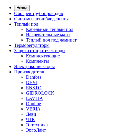
Назад
Обогрев трубопроводов
Системы антиобледенения
Теплый пол
Кабельный теплый пол
Нагревательные маты
Теплый пол под ламинат
Терморегуляторы
Защита от протечек воды
Комплектующие
Комплекты
Электроконвекторы
Производители
Danfoss
DEVI
ENSTO
GIDROLOCK
LAVITA
Onnline
VERIA
Деви
ЧТК
Элтехника
ЭргоЛайт