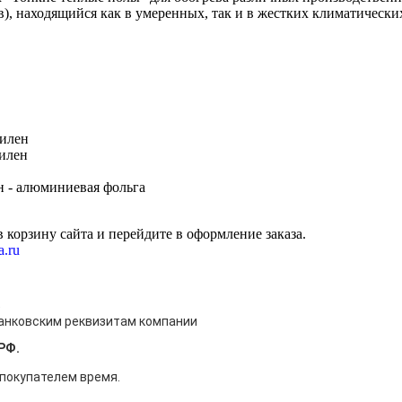
ов), находящийся как в умеренных, так и в жестких климатическ
тилен
тилен
н - алюминиевая фольга
 корзину сайта и перейдите в оформление заказа.
a.ru
)
банковским реквизитам компании
РФ.
 покупателем время.