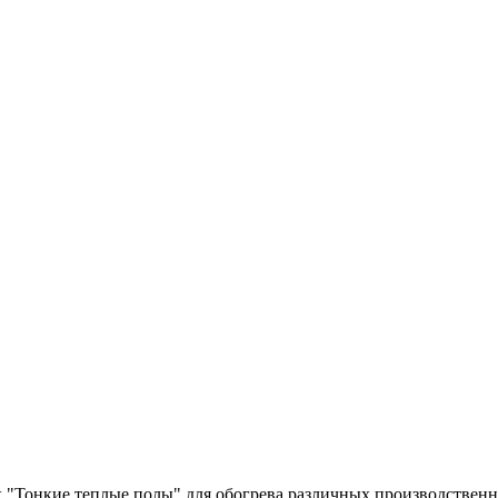
х "Тонкие теплые полы" для обогрева различных производствен