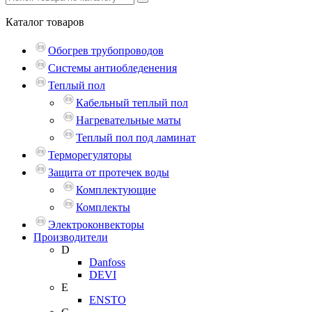
Каталог
товаров
Обогрев трубопроводов
Системы антиобледенения
Теплый пол
Кабельный теплый пол
Нагревательные маты
Теплый пол под ламинат
Терморегуляторы
Защита от протечек воды
Комплектующие
Комплекты
Электроконвекторы
Производители
D
Danfoss
DEVI
E
ENSTO