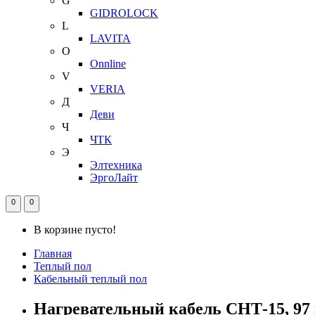
G
GIDROLOCK
L
LAVITA
O
Onnline
V
VERIA
Д
Деви
Ч
ЧТК
Э
Элтехника
ЭргоЛайт
0
0
В корзине пусто!
Главная
Теплый пол
Кабельный теплый пол
Нагревательный кабель СНТ-15, 97 