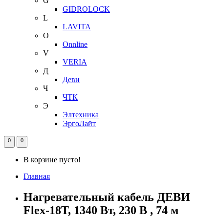
G
GIDROLOCK
L
LAVITA
O
Onnline
V
VERIA
Д
Деви
Ч
ЧТК
Э
Элтехника
ЭргоЛайт
0
0
В корзине пусто!
Главная
Нагревательный кабель ДЕВИ
Flex-18T, 1340 Вт, 230 В , 74 м