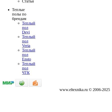
Статьи
Теплые
полы по
брендам
Теплый
пол
Devi
Теплый
пол
Veria
Теплый
пол
Ensto
Теплый
пол
ЧТК
www.eltexnika.ru © 2006-2025