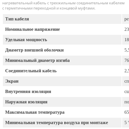
нагревательный кабель с трехжильным соединительным кабелем
с герметичными переходной и концевой муфтами.
Тип кабеля
р
Номинальное напряжение
23
Удельная мощность
18
Диаметр внешней оболочки
5,
Минимальный диаметр изгиба
76
Соединительный кабель
2,
Экран
с
Внутренняя изоляция
с
Наружная изоляция
по
Максимальная температура
65
Минимальная температура воздуха при монтаже
5 