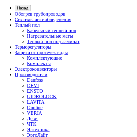
Назад
Обогрев трубопроводов
Системы антиобледенения
Теплый пол
Кабельный теплый пол
Нагревательные маты
Теплый пол под ламинат
Терморегуляторы
Защита от протечек воды
Комплектующие
Комплекты
Электроконвекторы
Производители
Danfoss
DEVI
ENSTO
GIDROLOCK
LAVITA
Onnline
VERIA
Деви
ЧТК
Элтехника
ЭргоЛайт