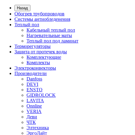
Назад
Обогрев трубопроводов
Системы антиобледенения
Теплый пол
Кабельный теплый пол
Нагревательные маты
Теплый пол под ламинат
Терморегуляторы
Защита от протечек воды
Комплектующие
Комплекты
Электроконвекторы
Производители
Danfoss
DEVI
ENSTO
GIDROLOCK
LAVITA
Onnline
VERIA
Деви
ЧТК
Элтехника
ЭргоЛайт