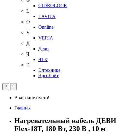
G
GIDROLOCK
L
LAVITA
O
Onnline
V
VERIA
Д
Деви
Ч
ЧТК
Э
Элтехника
ЭргоЛайт
0
0
В корзине пусто!
Главная
Нагревательный кабель ДЕВИ
Flex-18T, 180 Вт, 230 В , 10 м