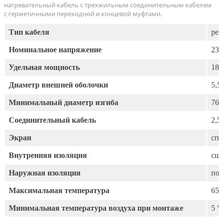
нагревательный кабель с трехжильным соединительным кабелем
с герметичными переходной и концевой муфтами.
Тип кабеля
р
Номинальное напряжение
23
Удельная мощность
18
Диаметр внешней оболочки
5,
Минимальный диаметр изгиба
76
Соединительный кабель
2,
Экран
с
Внутренняя изоляция
с
Наружная изоляция
по
Максимальная температура
65
Минимальная температура воздуха при монтаже
5 