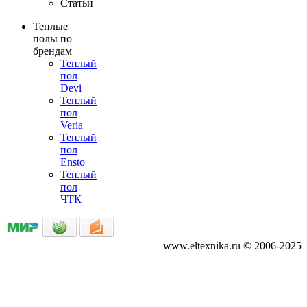
Статьи
Теплые
полы по
брендам
Теплый
пол
Devi
Теплый
пол
Veria
Теплый
пол
Ensto
Теплый
пол
ЧТК
www.eltexnika.ru © 2006-2025