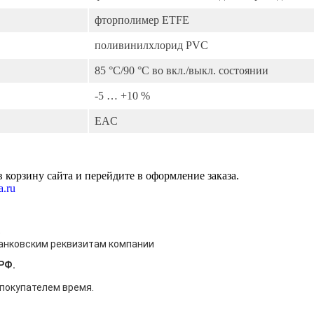
фторполимер ETFE
поливинилхлорид PVC
85 °C/90 °C во вкл./выкл. состоянии
-5 … +10 %
EAC
 корзину сайта и перейдите в оформление заказа.
a.ru
)
банковским реквизитам компании
РФ.
 покупателем время.