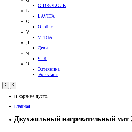
G
GIDROLOCK
L
LAVITA
O
Onnline
V
VERIA
Д
Деви
Ч
ЧТК
Э
Элтехника
ЭргоЛайт
0
0
В корзине пусто!
Главная
Двухжильный нагревательный мат Д