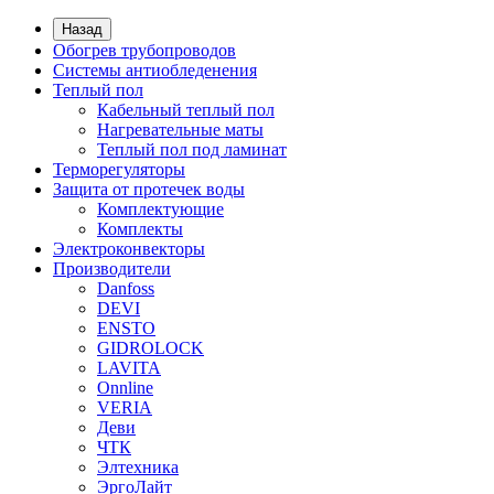
Назад
Обогрев трубопроводов
Системы антиобледенения
Теплый пол
Кабельный теплый пол
Нагревательные маты
Теплый пол под ламинат
Терморегуляторы
Защита от протечек воды
Комплектующие
Комплекты
Электроконвекторы
Производители
Danfoss
DEVI
ENSTO
GIDROLOCK
LAVITA
Onnline
VERIA
Деви
ЧТК
Элтехника
ЭргоЛайт