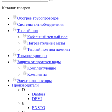
Каталог
товаров
Обогрев трубопроводов
Системы антиобледенения
Теплый пол
Кабельный теплый пол
Нагревательные маты
Теплый пол под ламинат
Терморегуляторы
Защита от протечек воды
Комплектующие
Комплекты
Электроконвекторы
Производители
D
Danfoss
DEVI
E
ENSTO