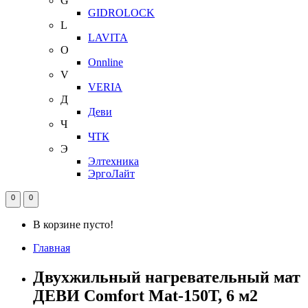
G
GIDROLOCK
L
LAVITA
O
Onnline
V
VERIA
Д
Деви
Ч
ЧТК
Э
Элтехника
ЭргоЛайт
0
0
В корзине пусто!
Главная
Двухжильный нагревательный мат
ДЕВИ Comfort Mat-150T, 6 м2