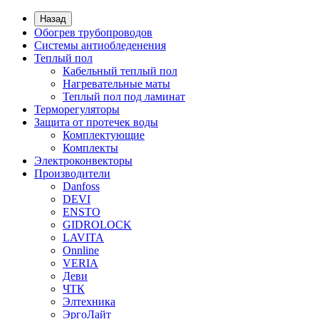
Назад
Обогрев трубопроводов
Системы антиобледенения
Теплый пол
Кабельный теплый пол
Нагревательные маты
Теплый пол под ламинат
Терморегуляторы
Защита от протечек воды
Комплектующие
Комплекты
Электроконвекторы
Производители
Danfoss
DEVI
ENSTO
GIDROLOCK
LAVITA
Onnline
VERIA
Деви
ЧТК
Элтехника
ЭргоЛайт