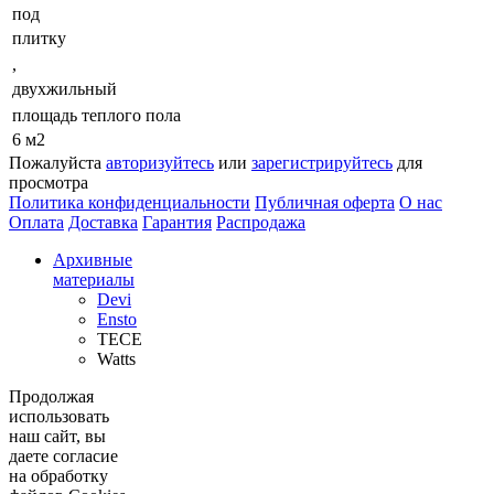
под
плитку
,
двухжильный
площадь теплого пола
6 м2
Пожалуйста
авторизуйтесь
или
зарегистрируйтесь
для
просмотра
Политика конфиденциальности
Публичная оферта
О нас
Оплата
Доставка
Гарантия
Распродажа
Архивные
материалы
Devi
Ensto
TECE
Watts
Продолжая
использовать
наш сайт, вы
даете согласие
на обработку