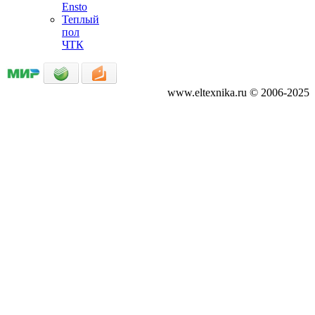
Ensto
Теплый
пол
ЧТК
www.eltexnika.ru © 2006-2025