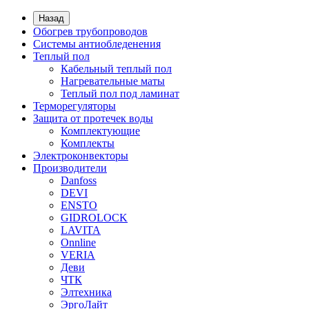
Назад
Обогрев трубопроводов
Системы антиобледенения
Теплый пол
Кабельный теплый пол
Нагревательные маты
Теплый пол под ламинат
Терморегуляторы
Защита от протечек воды
Комплектующие
Комплекты
Электроконвекторы
Производители
Danfoss
DEVI
ENSTO
GIDROLOCK
LAVITA
Onnline
VERIA
Деви
ЧТК
Элтехника
ЭргоЛайт