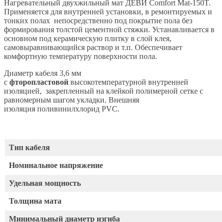
Нагревательный двухжильный мат ДЕВИ Comfort Mat-150T.
Применяется для внутренней установки, в ремонтируемых и
тонких полах непосредственно под покрытие пола без
формирования толстой цементной стяжки. Устанавливается в
основном под керамическую плитку в слой клея,
самовыравнивающийся раствор и т.п. Обеспечивает
комфортную температуру поверхности пола.
Д
иаметр кабеля 3,6 мм
с
фторопластовой
высокотемпературной внутренней
изоляцией, закрепленный на клейкой полимерной сетке с
равномерным шагом укладки. Внешняя
изоляция
поливинилхлорид PVC.
Тип кабеля
Номинальное напряжение
Удельная мощность
Толщина мата
Минимальный диаметр изгиба