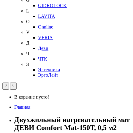
G
GIDROLOCK
L
LAVITA
O
Onnline
V
VERIA
Д
Деви
Ч
ЧТК
Э
Элтехника
ЭргоЛайт
0
0
В корзине пусто!
Главная
Двухжильный нагревательный мат
ДЕВИ Comfort Mat-150T, 0,5 м2